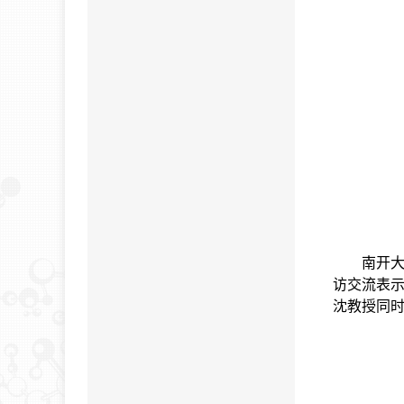
南开
访交流表
沈教授同