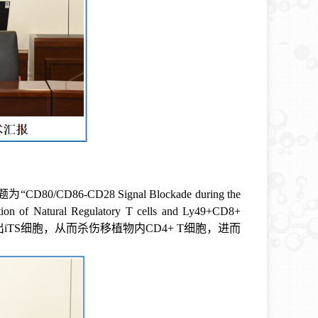
题为“
CD80/CD86-CD28 Signal Blockade during the
ction of Natural Regulatory T cells and Ly49+CD8+
出
iTS
细胞，从而杀伤移植物内
CD4+ T
细胞，进而